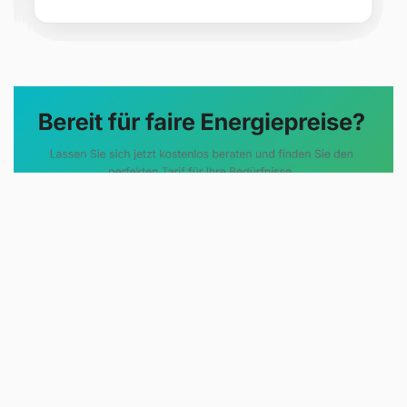
Evoltris Energy Solutions steht für
eine neue Art der
Energieberatung. Statt
komplizierter Tarifmodelle und