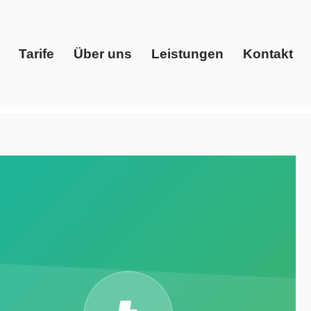
Tarife
Über uns
Leistungen
Kontakt
Start
Tarife
Über uns
Leistungen
Kontakt
ich, Gaspreise, Ökostrom. ➡️ Evoltris Energy Solutions,
unatal. Wir sind Ihr Schlüssel zum Erfolg ✉.