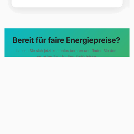
Evoltris Energy Solutions steht für
eine neue Art der
Energieberatung. Statt
komplizierter Tarifmodelle und