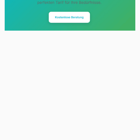
Evoltris Energy Solutions steht für
eine neue Art der
Energieberatung. Statt
komplizierter Tarifmodelle und
undurchsichtiger Preise erhalten
Sie eine klare, unabhängige
Einschätzung des Energiemarkts.
Wir analysieren Ihre bestehende
Versorgung, identifizieren
Einsparpotenziale und sorgen