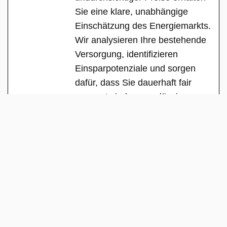
Sie eine klare, unabhängige
Einschätzung des Energiemarkts.
Wir analysieren Ihre bestehende
Versorgung, identifizieren
Einsparpotenziale und sorgen
dafür, dass Sie dauerhaft fair
versorgt sind – zuverlässig,
transparent und ohne versteckte
Interessen.
See Full Bio
Copyright 2025 | All Rights Reserved |
Über uns
|
Team
|
Impressum
|
Datenschutz
|
Kontakt