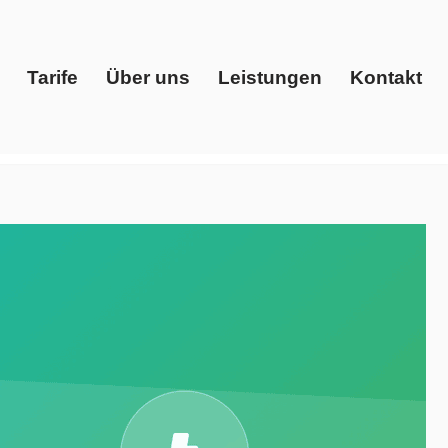
Tarife
Über uns
Leistungen
Kontakt
Start
Tarife
Über uns
Leistungen
Kontakt
ster, Preisvergleich, Gaspreise, Ökostrom. Gesucht:
➡️ Evoltris Energy Solutions, Ihr Energieberater.