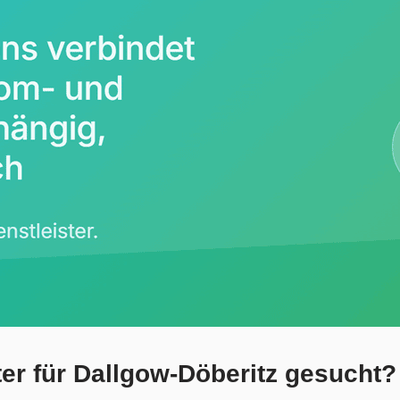
r für Dallgow-Döberitz gesucht? 