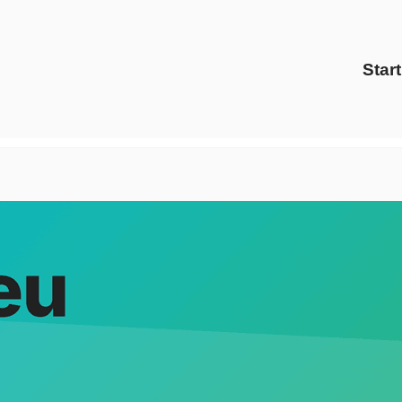
Start
zur Verfügung Strom Gas Anbieter als auch ✓Energiedienstlei
 ✓Preisvergleich als auch ✓Ökostrom für Dallgow-Döberitz. 