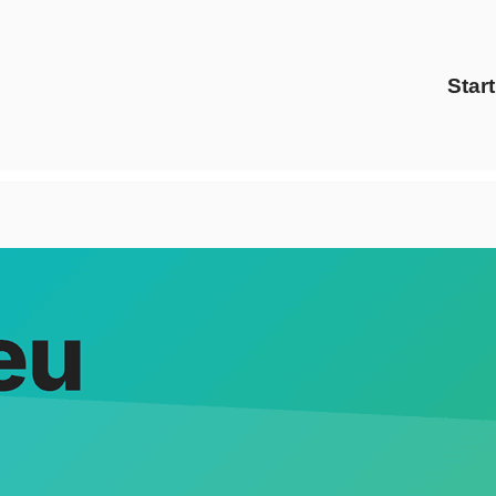
Start
️Evoltris Energy Solutions als auch ✓Preisvergleich, Gaspr
leich und ✓Ökostrom für Dorsten. ➡️ Evoltris Energy Solut