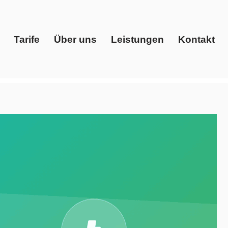
Tarife
Über uns
Leistungen
Kontakt
Start
Tarife
Über uns
Leistungen
Kontakt
eise, Energiedienstleister, Ökostrom. ✓Gaspreise,
ions, Ihr Energieberater. Entdecken Sie unsere Angebote