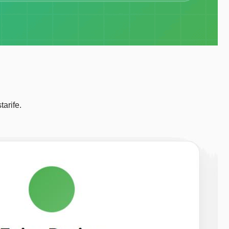
arife.