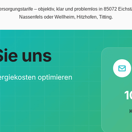
orgungstarife – objektiv, klar und problemlos in 85072 Eichstät
Nassenfels oder Wellheim, Hitzhofen, Titting.