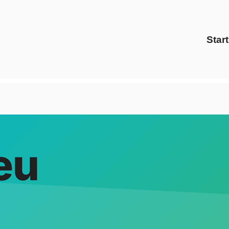
Start
bei ↗️Evoltris Energy Solutions als auch ✓Energiedienstleis
ter, ✓Preisvergleich und ✓Ökostrom für 85072 Eichstätt bei 