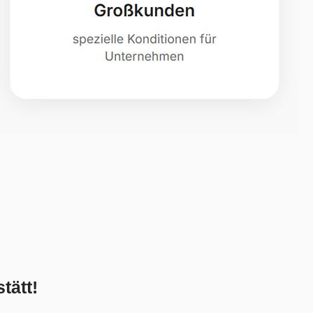
tätt!