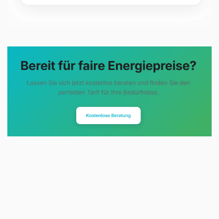
Evoltris Energy Solutions steht für
eine neue Art der
Energieberatung. Statt
komplizierter Tarifmodelle und