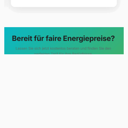
Evoltris Energy Solutions steht für
eine neue Art der
Energieberatung. Statt
komplizierter Tarifmodelle und