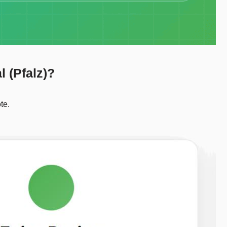
l (Pfalz)?
te.