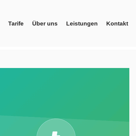
Tarife
Über uns
Leistungen
Kontakt
Start
Tarife
Über uns
Leistungen
Kontakt
Energiedienstleister, Ökostrom. Sofort bei Evoltris
Frankenthal (Pfalz), Ihr Energieberater. Ihre