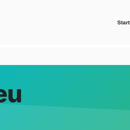
Start
 bereit Strom Gas Anbieter oder ✓Preisvergleich, Gaspreise, 
rgiedienstleister, ✓Preisvergleich als auch ✓Ökostrom für 