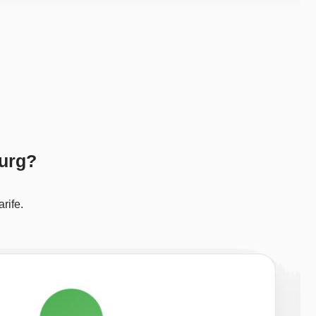
burg?
rife.