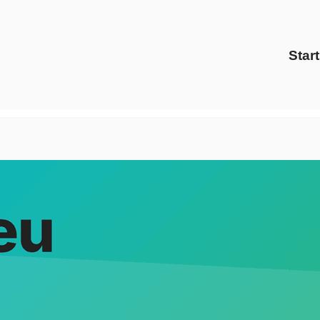
Start
burg bei ↗️Evoltris Energy Solutions und ✓Energiedienstlei
eter, ✓Preisvergleich und ✓Ökostrom für Frohburg? ➡️ Evolt