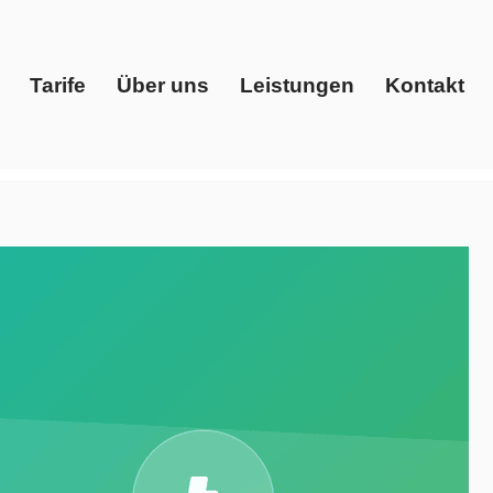
Tarife
Über uns
Leistungen
Kontakt
Start
Tarife
Über uns
Leistungen
Kontakt
ster, Gaspreise, Preisvergleich, Ökostrom. Benötigen
ris Energy Solutions, Ihr Energieberater. Zögern Sie