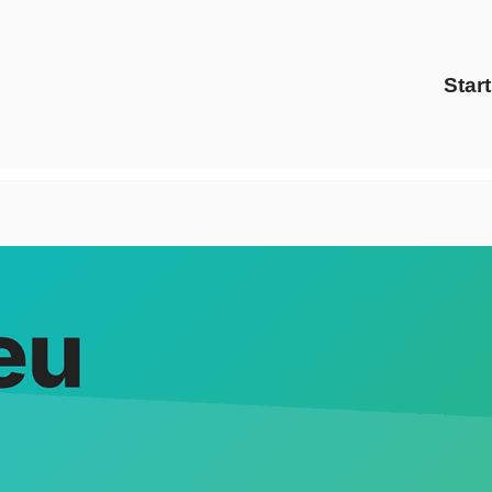
Start
️Evoltris Energy Solutions oder ✓Gaspreise, Preisvergleich,
, ✓Preisvergleich und ✓Ökostrom in 79336 Herbolzheim bei 