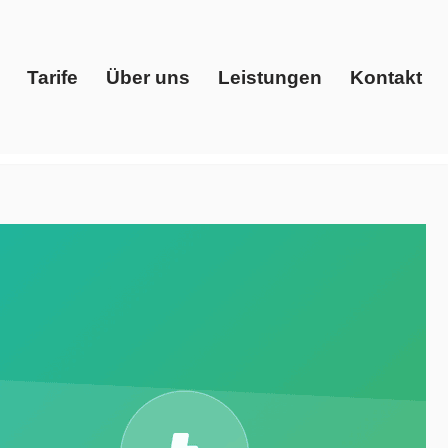
Tarife
Über uns
Leistungen
Kontakt
Start
Tarife
Über uns
Leistungen
Kontakt
enstleister, Gaspreise, Ökostrom. Ihre Anfrage endet
nrath. ➡️ Evoltris Energy Solutions, Ihr