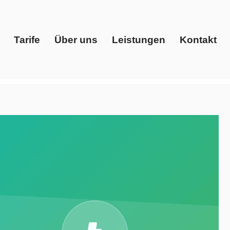
Tarife
Über uns
Leistungen
Kontakt
Start
Tarife
Über uns
Leistungen
Kontakt
giedienstleister, Gaspreise, Ökostrom. ✓Strom Gas
Solutions, Ihr Energieberater. Gemeinsam zu