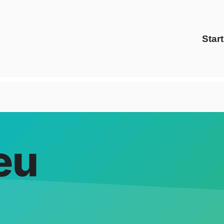
Start
↗️Evoltris Energy Solutions als auch ✓Preisvergleich, Ener
gleich und ✓Ökostrom in Hiddenhausen. ➡️ Evoltris Energy 