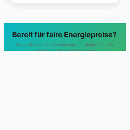
Evoltris Energy Solutions steht für
eine neue Art der
Energieberatung. Statt
komplizierter Tarifmodelle und