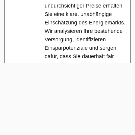
undurchsichtiger Preise erhalten
Sie eine klare, unabhängige
Einschätzung des Energiemarkts.
Wir analysieren Ihre bestehende
Versorgung, identifizieren
Einsparpotenziale und sorgen
dafür, dass Sie dauerhaft fair
versorgt sind – zuverlässig,
transparent und ohne versteckte
Interessen.
See Full Bio
Copyright 2025 | All Rights Reserved |
Über uns
|
Team
|