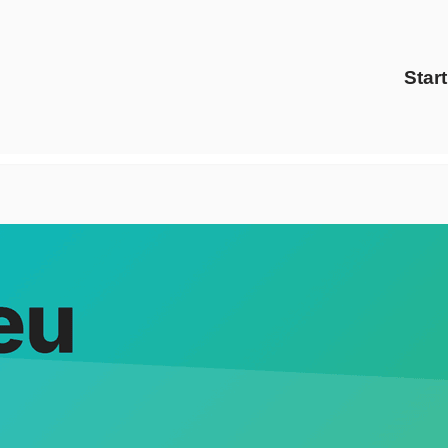
Start
 Strom Gas Anbieter als auch ✓Gaspreise, Energiedienstleist
eich oder ✓Ökostrom in 94405 Landau (Isar): ➡️ Evoltris Ene