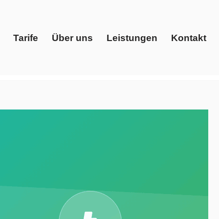
Tarife
Über uns
Leistungen
Kontakt
Start
Tarife
Über uns
Leistungen
Kontakt
er, Preisvergleich, Ökostrom ansehen. Für ✓Gaspreise,
rgy Solutions, Ihr Energieberater. Setzen Sie auf uns ✉.