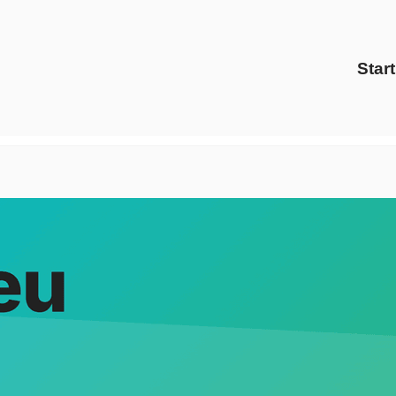
Start
ei ↗️Evoltris Energy Solutions oder ✓Preisvergleich, Ener
leich und ✓Ökostrom – finden Sie ➡️ Evoltris Energy Soluti