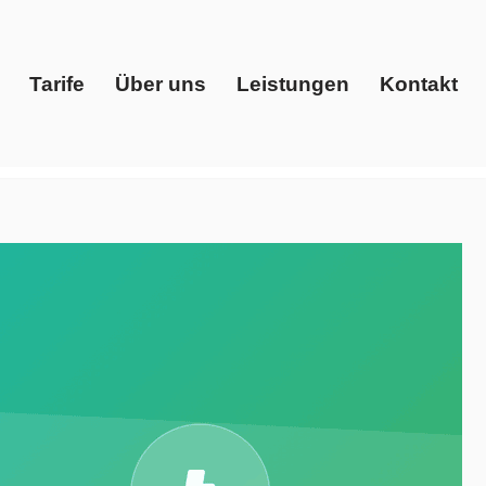
Tarife
Über uns
Leistungen
Kontakt
Start
Tarife
Über uns
Leistungen
Kontakt
giedienstleister, Gaspreise, Ökostrom. ✓Strom Gas
ons, Ihr Energieberater in Lauterbach (Hessen). Mit uns