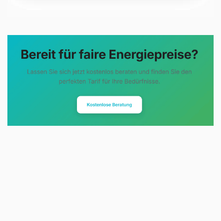
Evoltris Energy Solutions steht für
eine neue Art der
Energieberatung. Statt
komplizierter Tarifmodelle und
undurchsichtiger Preise erhalten