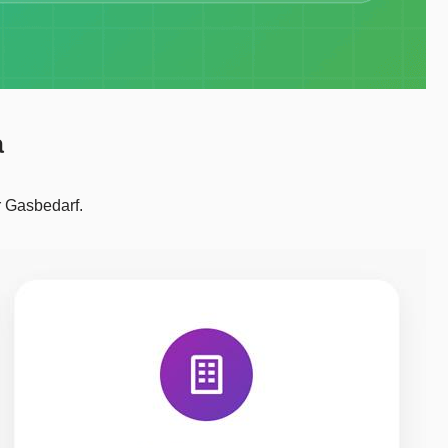
a
r Gasbedarf.