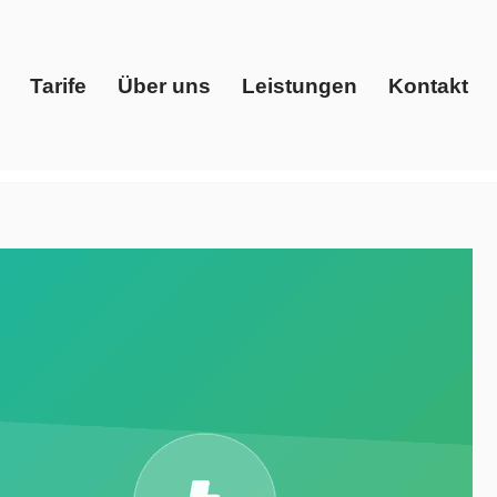
Tarife
Über uns
Leistungen
Kontakt
Start
Tarife
Über uns
Leistungen
Kontakt
er, Gaspreise, Ökostrom. Direkt bei Evoltris Energy
Energieberater. Wir begleiten Sie auf Ihrem Weg ✉.