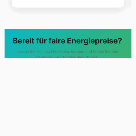
Evoltris Energy Solutions steht für
eine neue Art der
Energieberatung. Statt
komplizierter Tarifmodelle und