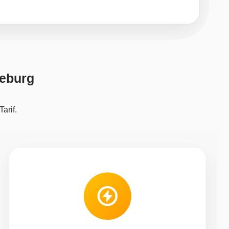
deburg
arif.