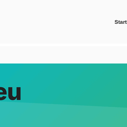
Start
s Energy Solutions oder ✓Energiedienstleister, Gaspreise, 
eich als auch ✓Ökostrom für 39104 Magdeburg bei Evoltris 