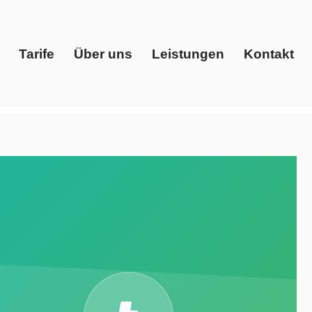
Tarife
Über uns
Leistungen
Kontakt
Start
Tarife
Über uns
Leistungen
Kontakt
reisvergleich, Ökostrom. ➡️ Evoltris Energy Solutions, in
oder ✓Ökostrom. Wir verwirklichen Ihre Wünsche ✉.