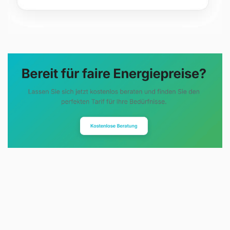
Evoltris Energy Solutions steht für
eine neue Art der
Energieberatung. Statt
komplizierter Tarifmodelle und