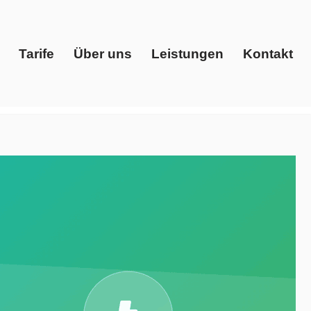
Tarife
Über uns
Leistungen
Kontakt
Start
Tarife
Über uns
Leistungen
Kontakt
er, Gaspreise, Ökostrom. Ihre Adresse für ✓Gaspreise,
ons, Ihr Energieberater. Wir steigern Ihren Erfolg ✉.