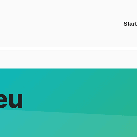
Start
Strom Gas Anbieter oder ✓Preisvergleich, Energiedienstleist
eich und ✓Ökostrom in Pattensen – ➡️ Evoltris Energy Soluti