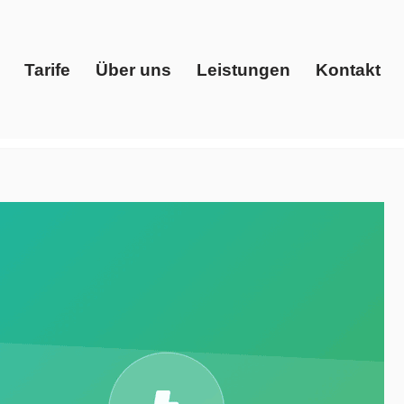
Tarife
Über uns
Leistungen
Kontakt
Start
Tarife
Über uns
Leistungen
Kontakt
giedienstleister, Preisvergleich, Ökostrom.
ons, Ihr Energieberater. Wir erwarten Sie ✉.