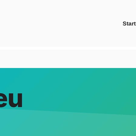
Start
rsberg bei ↗️Evoltris Energy Solutions und ✓Gaspreise, Ener
 ✓Preisvergleich oder ✓Ökostrom. ➡️ Evoltris Energy Soluti