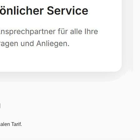
g
len Tarif.