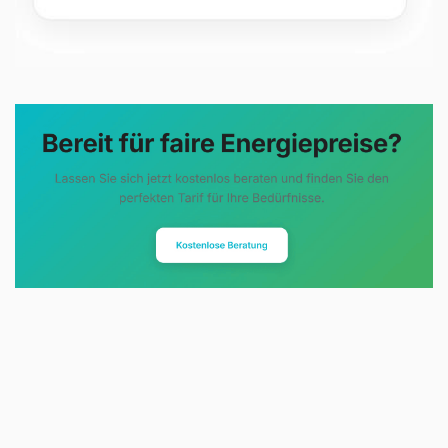
Evoltris Energy Solutions steht für
eine neue Art der
Energieberatung. Statt
komplizierter Tarifmodelle und