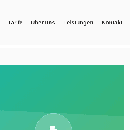
Tarife
Über uns
Leistungen
Kontakt
Start
Tarife
Über uns
Leistungen
Kontakt
leich, Gaspreise, Ökostrom. Sichern Sie ✓Gaspreise,
ions. Ihr Energieberater. Wir sind für Sie da ✉.