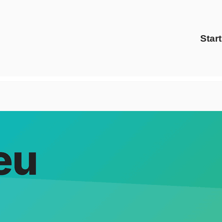
Start
ris Energy Solutions oder ✓Energiedienstleister, Preisverg
eich als auch ✓Ökostrom für Regen bei Evoltris Energy Solut