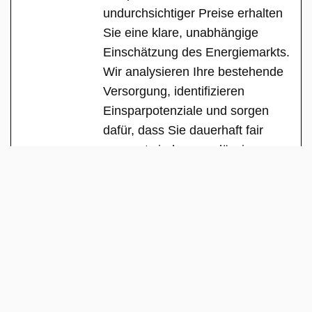
undurchsichtiger Preise erhalten
Sie eine klare, unabhängige
Einschätzung des Energiemarkts.
Wir analysieren Ihre bestehende
Versorgung, identifizieren
Einsparpotenziale und sorgen
dafür, dass Sie dauerhaft fair
versorgt sind – zuverlässig,
transparent und ohne versteckte
Interessen.
See Full Bio
Copyright 2025 | All Rights Reserved |
Über uns
|
Team
|