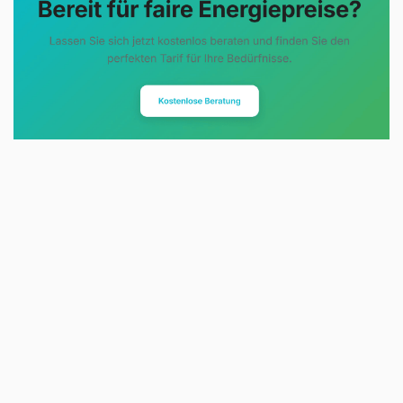
Evoltris Energy Solutions steht für
eine neue Art der
Energieberatung. Statt
komplizierter Tarifmodelle und
undurchsichtiger Preise erhalten
Sie eine klare, unabhängige
Einschätzung des Energiemarkts.
Wir analysieren Ihre bestehende