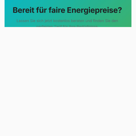
Evoltris Energy Solutions steht für
eine neue Art der
Energieberatung. Statt
komplizierter Tarifmodelle und
undurchsichtiger Preise erhalten
Sie eine klare, unabhängige
Einschätzung des Energiemarkts.