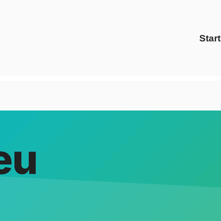
Start
m (Main) bei ↗️Evoltris Energy Solutions als auch ✓Energie
se, ✓Energiedienstleister, ✓Strom Gas Anbieter, ✓Preisverg