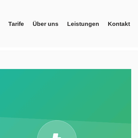
Tarife
Über uns
Leistungen
Kontakt
Start
Tarife
Über uns
Leistungen
Kontakt
dienstleister, Preisvergleich, Gaspreise, Ökostrom. ➡️
leich und ✓Ökostrom in Rüsselsheim (Main). Ihr Erfolg,