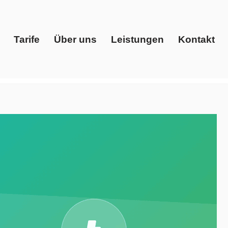
Tarife
Über uns
Leistungen
Kontakt
Start
Tarife
Über uns
Leistungen
Kontakt
, Preisvergleich, Gaspreise, Ökostrom. Lieferbar:
ot bei Evoltris Energy Solutions – Ihr Energieberater.