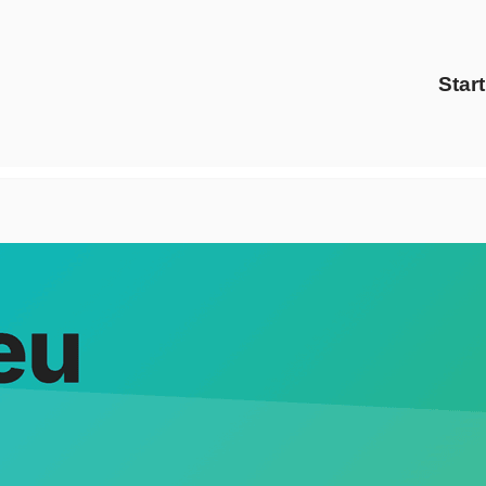
Start
 bei ↗️Evoltris Energy Solutions oder ✓Energiedienstleister
, ✓Preisvergleich als auch ✓Ökostrom in 68789 Sankt Leon-R