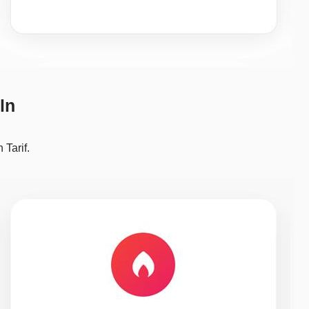
ln
Tarif.