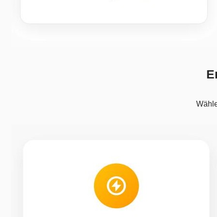
E
Wähle