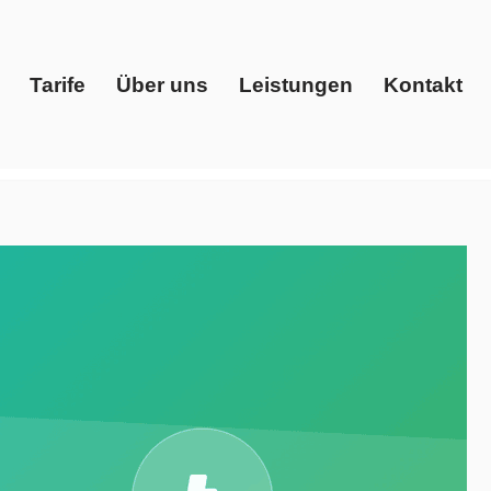
Tarife
Über uns
Leistungen
Kontakt
Start
Tarife
Über uns
Leistungen
Kontakt
, Preisvergleich, Ökostrom. ➡️ Evoltris Energy
er ✓Ökostrom in Schmölln. Wir machen den Unterschied