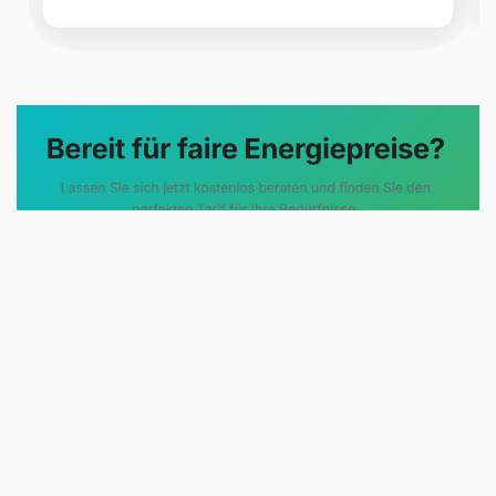
Evoltris Energy Solutions steht für
eine neue Art der
Energieberatung. Statt
komplizierter Tarifmodelle und