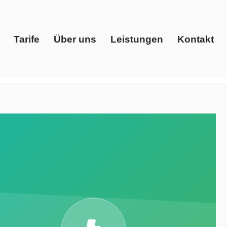
Tarife
Über uns
Leistungen
Kontakt
Start
Tarife
Über uns
Leistungen
Kontakt
svergleich, Gaspreise, Ökostrom. Für ✓Gaspreise, ✓Strom
r Energieberater. Ihr Vertrauen, unsere Verpflichtung ✉.