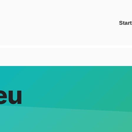
Start
Evoltris Energy Solutions oder ✓Energiedienstleister, Prei
r ✓Ökostrom für Überherrn: ➡️ Evoltris Energy Solutions, Ih