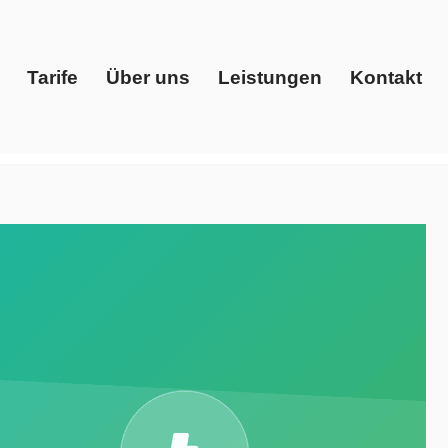
Tarife
Über uns
Leistungen
Kontakt
Start
Tarife
Über uns
Leistungen
Kontakt
ch, Energiedienstleister, Ökostrom. Für ✓Strom Gas
nergy Solutions, Ihr Energieberater. Ihr Wunsch ist