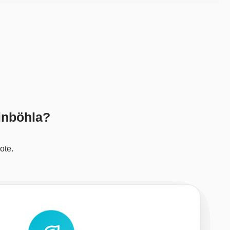
einböhla?
ote.