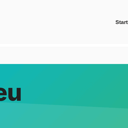
Start
voltris Energy Solutions als auch ✓Gaspreise, Preisverglei
leich als auch ✓Ökostrom in 01689 Weinböhla: ➡️ Evoltris E