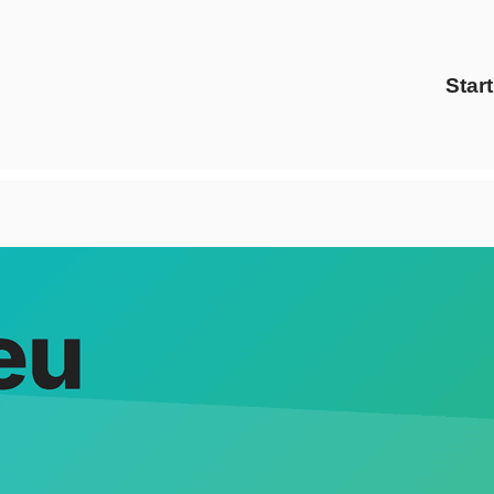
Start
tris Energy Solutions oder ✓Energiedienstleister, Preisverg
Energiedienstleister, ✓Preisvergleich als auch ✓Ökostrom i