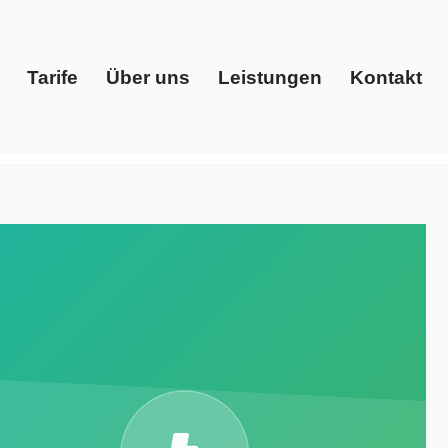
Tarife
Über uns
Leistungen
Kontakt
Start
Tarife
Über uns
Leistungen
Kontakt
leich, Gaspreise, Ökostrom. ➡️ Evoltris Energy Solutions,
n 15745 Wildau. Wir kreieren Lösungen für Sie ✉.