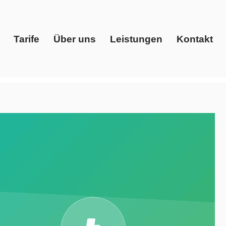
Tarife
Über uns
Leistungen
Kontakt
Start
Tarife
Über uns
Leistungen
Kontakt
ister, Gaspreise, Ökostrom. Evoltris Energy Solutions,
als auch ✓Ökostrom. Setzen Sie auf uns ✉.