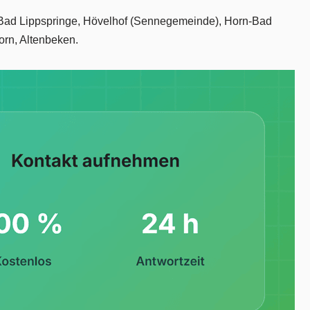
 in Bad Lippspringe, Hövelhof (Sennegemeinde), Horn-Bad
orn, Altenbeken.