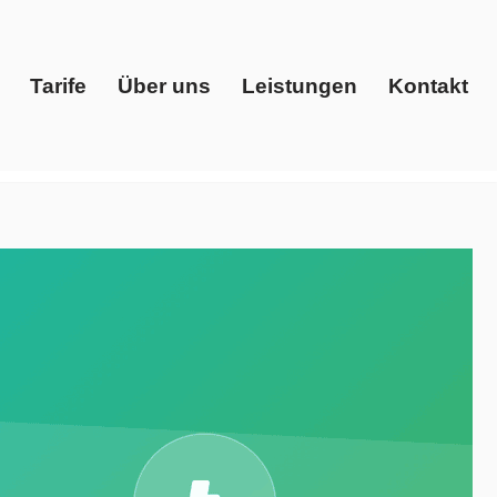
Tarife
Über uns
Leistungen
Kontakt
Start
Tarife
Über uns
Leistungen
Kontakt
 Gaspreise, Preisvergleich, Ökostrom. Ihre Quelle für
️ Evoltris Energy Solutions, Ihr Energieberater. Ihr