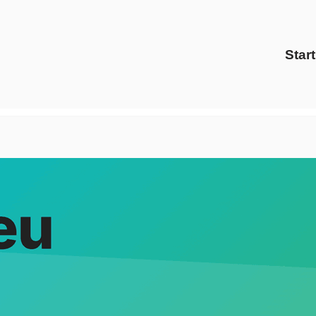
Start
bei ↗️Evoltris Energy Solutions oder ✓Energiedienstleister,
 ✓Preisvergleich als auch ✓Ökostrom in Bad Lippspringe – ➡