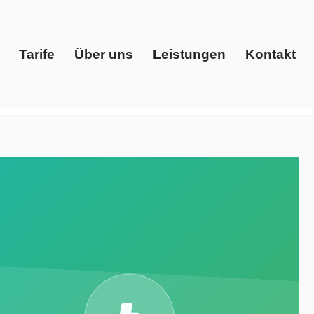
Tarife
Über uns
Leistungen
Kontakt
Start
Tarife
Über uns
Leistungen
Kontakt
eisvergleich, Ökostrom. ➡️ Evoltris Energy Solutions,
ür Bexbach. Ihr Vertrauen, unsere Verpflichtung ✉.