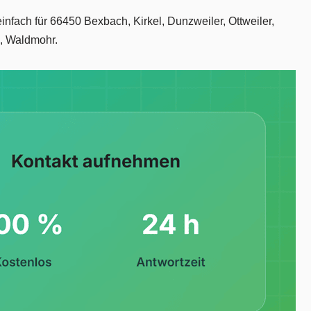
infach für 66450 Bexbach, Kirkel, Dunzweiler, Ottweiler,
g, Waldmohr.