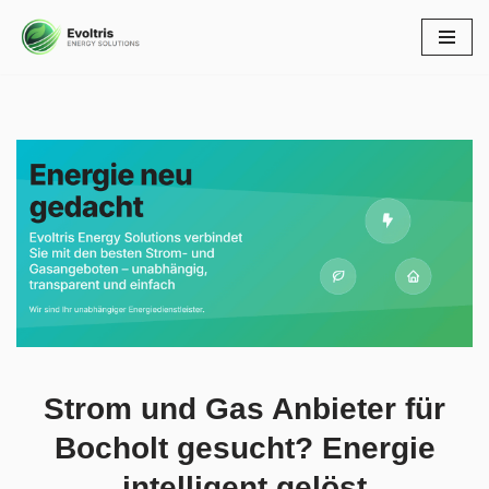
Zum
Inhalt
springen
Ihre Auswahlmöglichkeiten für Strom Gas Anbieter für
Bocholt bei ↗️Evoltris Energy Solutions und ✓Gaspreise,
Energiedienstleister, Preisvergleich, Ökostrom. Verfügbar:
✓Energiedienstleister, ✓Gaspreise, ✓Strom Gas Anbieter,
✓Preisvergleich oder ✓Ökostrom in 46395 Bocholt bei
Evoltris Energy Solutions – Ihr Energieberater. Ihre Ideen,
unsere Inspiration ✉.
Strom und Gas Anbieter für
Bocholt gesucht? Energie
intelligent gelöst