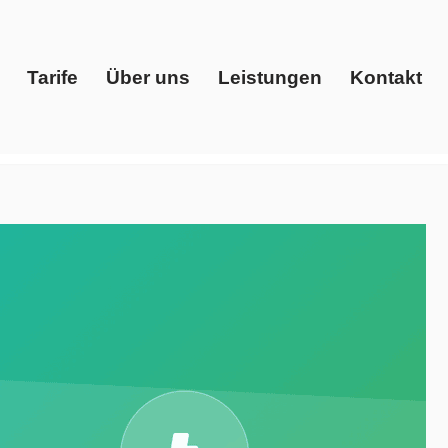
Tarife
Über uns
Leistungen
Kontakt
Start
Tarife
Über uns
Leistungen
Kontakt
ienstleister, Ökostrom. ➡️ Evoltris Energy Solutions, in
nd ✓Ökostrom. Wir setzen Ihre Ideen um ✉.