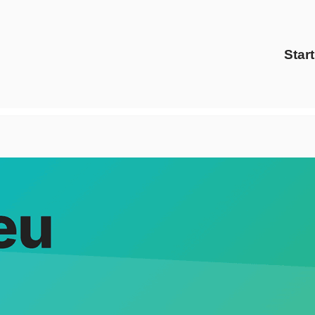
Start
nergy Solutions oder ✓Preisvergleich, Gaspreise, Energiedi
kostrom für Haan bei Evoltris Energy Solutions, Ihr Energi