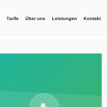
Tarife
Über uns
Leistungen
Kontakt
Start
Tarife
Über uns
Leistungen
Kontakt
enstleister, Ökostrom. Finden Sie ✓Energiedienstleister,
eberater. Wir teilen Ihre Begeisterung ✉.