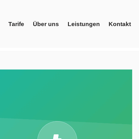
Tarife
Über uns
Leistungen
Kontakt
Start
Tarife
Über uns
Leistungen
Kontakt
enstleister, Gaspreise, Ökostrom. ➡️ Evoltris Energy
ostrom in 51515 Kürten. Lassen Sie sich von uns