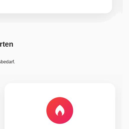
rten
sbedarf.