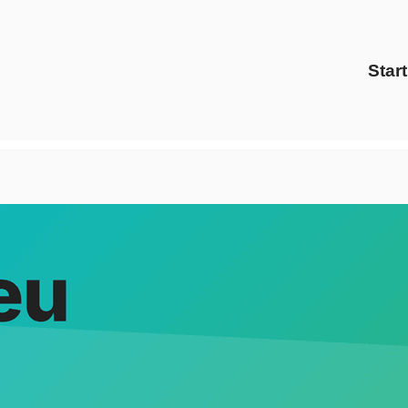
Start
oltris Energy Solutions als auch ✓Preisvergleich, Energiedi
nergiedienstleister, ✓Gaspreise, ✓Preisvergleich oder ✓Ök