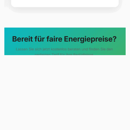
Evoltris Energy Solutions steht für
eine neue Art der
Energieberatung. Statt
komplizierter Tarifmodelle und