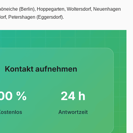
chöneiche (Berlin), Hoppegarten, Woltersdorf, Neuenhagen
dorf, Petershagen (Eggersdorf).