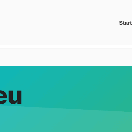
Start
 (Berlin) zu Strom Gas Anbieter als auch ✓Preisvergleich, 
, ✓Preisvergleich und ✓Ökostrom. ➡️ Evoltris Energy Soluti