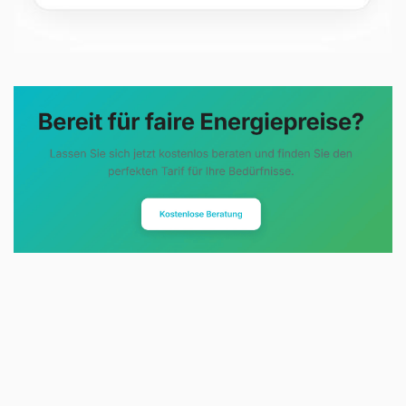
Evoltris Energy Solutions steht für
eine neue Art der
Energieberatung. Statt
komplizierter Tarifmodelle und